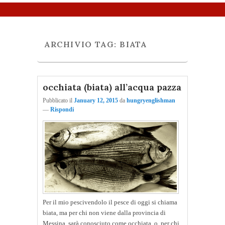
Menu principale
Vai al contenuto principale
Vai al contenuto secondario
ARCHIVIO TAG:
BIATA
occhiata (biata) all’acqua pazza
Pubblicato il
January 12, 2015
da
hungryenglishman
—
Rispondi
Per il mio pescivendolo il pesce di oggi si chiama
biata, ma per chi non viene dalla provincia di
Messina, sarà conosciuto come occhiata, o, per chi