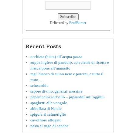
Delivered by
FeedBurner
Recent Posts
occhiata (biata) all’acqua pazza
zuppa inglese di pandoro, con crema di ricotta e
mascarpone all’amaretto
ragù bianco di suino nero e porcini, e tutto il
resto…
sciusceddu
sapore divino, ganzirri, messina
peperoncini sott’olio – pipareddi sutt’ogghiu
spaghetti alle vongole
abbuffata di Natale
spigola al salmoriglio
cavolfiore affogato
pasta al sugo di capone