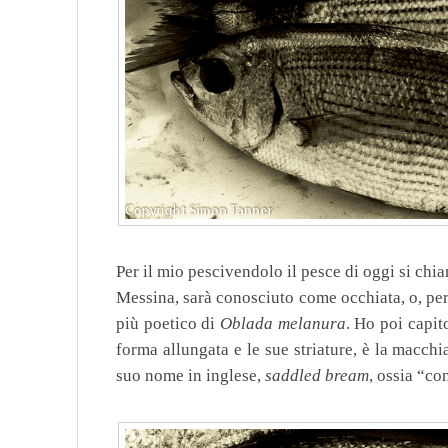
Per il mio pescivendolo il pesce di oggi si ch
Messina, sarà conosciuto come occhiata, o, per 
più poetico di
Oblada melanura
. Ho poi capit
forma allungata e le sue striature, è la macchi
suo nome in inglese,
saddled bream
, ossia “con