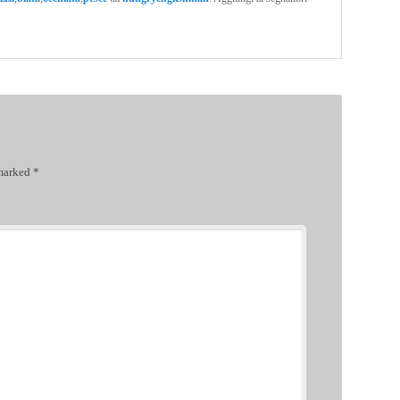
 marked
*