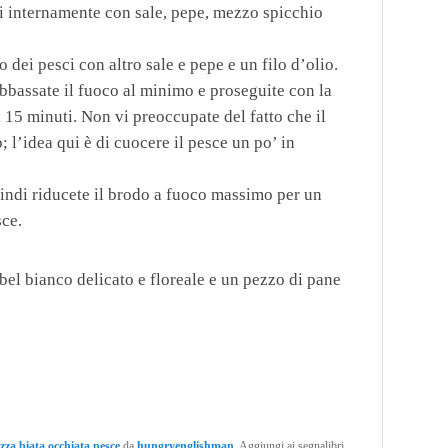
li internamente con sale, pepe, mezzo spicchio
o dei pesci con altro sale e pepe e un filo d’olio.
abbassate il fuoco al minimo e proseguite con la
i 15 minuti. Non vi preoccupate del fatto che il
 l’idea qui è di cuocere il pesce un po’ in
quindi riducete il brodo a fuoco massimo per un
sce.
el bianco delicato e floreale e un pezzo di pane
zza
,
biata
,
occhiata
,
pesce
da
hungryenglishman
. Aggiungi ai segnalibri