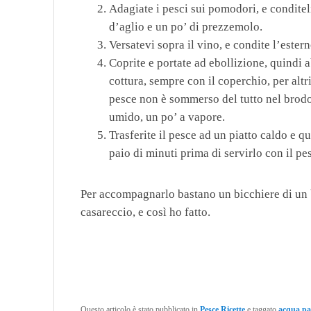
Adagiate i pesci sui pomodori, e condite
d’aglio e un po’ di prezzemolo.
Versatevi sopra il vino, e condite l’estern
Coprite e portate ad ebollizione, quindi 
cottura, sempre con il coperchio, per altr
pesce non è sommerso del tutto nel brodo;
umido, un po’ a vapore.
Trasferite il pesce ad un piatto caldo e 
paio di minuti prima di servirlo con il pe
Per accompagnarlo bastano un bicchiere di un b
casareccio, e così ho fatto.
Questo articolo è stato pubblicato in
Pesce
,
Ricette
e taggato
acqua pa