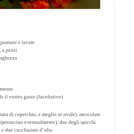
squamate e lavate
 a pezzi
lunghezza
omento
 il vostro gusto (facoltativo)
otata di coperchio, e meglio se ovale), mescolate
peperoncino eventualmente), due degli spicchi
 e due cucchiaiate d’olio.