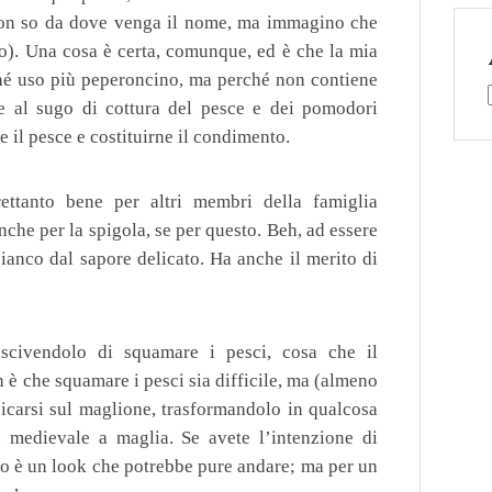
on so da dove venga il nome, ma immagino che
sso). Una cosa è certa, comunque, ed è che la mia
ché uso più peperoncino, ma perché non contiene
e al sugo di cottura del pesce e dei pomodori
e il pesce e costituirne il condimento.
ettanto bene per altri membri della famiglia
 anche per la spigola, se per questo. Beh, ad essere
bianco dal sapore delicato. Ha anche il merito di
escivendolo di squamare i pesci, cosa che il
n è che squamare i pesci sia difficile, ma (almeno
icarsi sul maglione, trasformandolo in qualcosa
 medievale a maglia. Se avete l’intenzione di
to è un look che potrebbe pure andare; ma per un