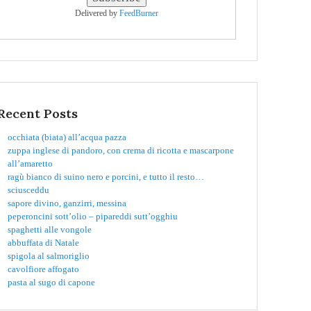
Delivered by
FeedBurner
Recent Posts
occhiata (biata) all’acqua pazza
zuppa inglese di pandoro, con crema di ricotta e mascarpone
all’amaretto
ragù bianco di suino nero e porcini, e tutto il resto…
sciusceddu
sapore divino, ganzirri, messina
peperoncini sott’olio – pipareddi sutt’ogghiu
spaghetti alle vongole
abbuffata di Natale
spigola al salmoriglio
cavolfiore affogato
pasta al sugo di capone