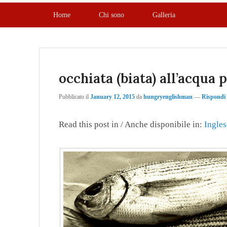
Menu principale
Vai al contenuto principale
Vai al contenuto secondario
Home
Chi sono
Galleria
occhiata (biata) all’acqua 
Pubblicato il
January 12, 2015
da
hungryenglishman
—
Rispondi
Read this post in / Anche disponibile in:
Ingles