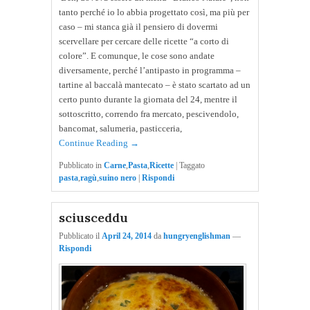
tanto perché io lo abbia progettato così, ma più per
caso – mi stanca già il pensiero di dovermi
scervellare per cercare delle ricette “a corto di
colore”. E comunque, le cose sono andate
diversamente, perché l’antipasto in programma –
tartine al baccalà mantecato – è stato scartato ad un
certo punto durante la giornata del 24, mentre il
sottoscritto, correndo fra mercato, pescivendolo,
bancomat, salumeria, pasticceria,
Continue Reading →
Pubblicato in
Carne
,
Pasta
,
Ricette
|
Taggato
pasta
,
ragù
,
suino nero
|
Rispondi
sciusceddu
Pubblicato il
April 24, 2014
da
hungryenglishman
—
Rispondi