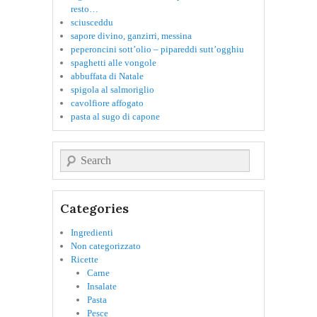
resto…
sciusceddu
sapore divino, ganzirri, messina
peperoncini sott’olio – pipareddi sutt’ogghiu
spaghetti alle vongole
abbuffata di Natale
spigola al salmoriglio
cavolfiore affogato
pasta al sugo di capone
Cerca
Categories
Ingredienti
Non categorizzato
Ricette
Carne
Insalate
Pasta
Pesce