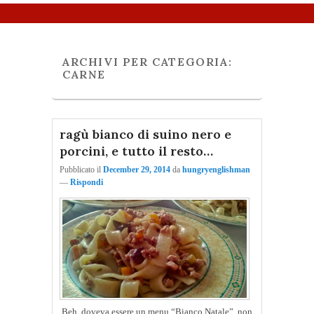
Menu principale
Vai al contenuto principale
Vai al contenuto secondario
ARCHIVI PER CATEGORIA:
CARNE
ragù bianco di suino nero e
porcini, e tutto il resto…
Pubblicato il
December 29, 2014
da
hungryenglishman
—
Rispondi
Beh, doveva essere un menu “Bianco Natale”, non